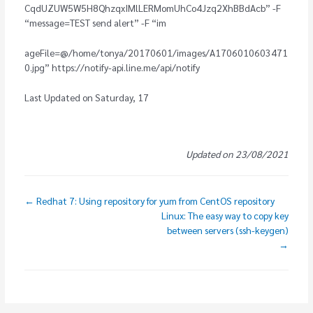
CqdUZUW5W5H8QhzqxIMlLERMomUhCo4Jzq2XhBBdAcb” -F
“message=TEST send alert” -F “im
ageFile=@/home/tonya/20170601/images/A1706010603471
0.jpg” https://notify-api.line.me/api/notify
Last Updated on Saturday, 17
Updated on 23/08/2021
← Redhat 7: Using repository for yum from CentOS repository
Linux: The easy way to copy key
between servers (ssh-keygen)
→