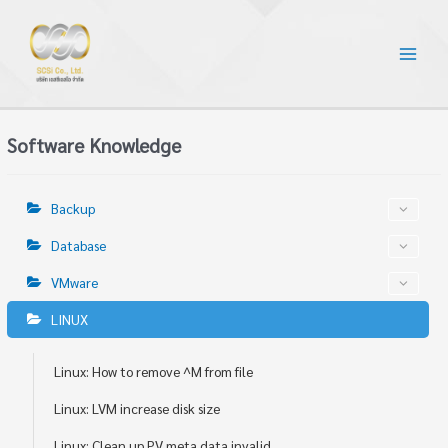
Software Knowledge
Backup
Database
VMware
LINUX
Linux: How to remove ^M from file
Linux: LVM increase disk size
Linux: Clean up PV meta data invalid