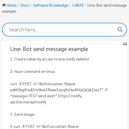
Home
Docs
Software Knowledge
LINUX
Line: Bot send message
example
Line: Bot send message example
1. Create token by access to line notify website
2. Issue command on linux.
curl -X POST -H “Authorization: Bearer
xxAtDkgIFw43rV46w38iww3qzq8sOw496pQiQAZjou7” -F
“message=TEST send alert” https://notify-
api.line.me/api/notify
3. Send image
$ curl -X POST -H “Authorization: Bearer