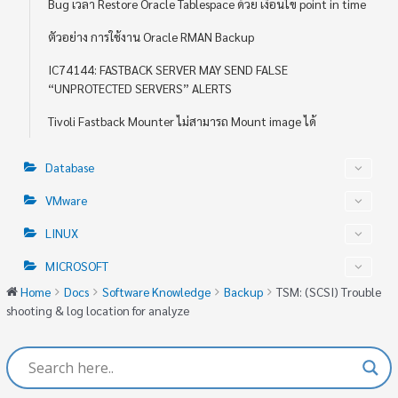
Bug เวลา Restore Oracle Tablespace ด้วย เงื่อนไข point in time
ตัวอย่าง การใช้งาน Oracle RMAN Backup
IC74144: FASTBACK SERVER MAY SEND FALSE
“UNPROTECTED SERVERS” ALERTS
Tivoli Fastback Mounter ไม่สามารถ Mount image ได้
Database
VMware
LINUX
MICROSOFT
Home
Docs
Software Knowledge
Backup
TSM: (SCSI) Trouble
shooting & log location for analyze