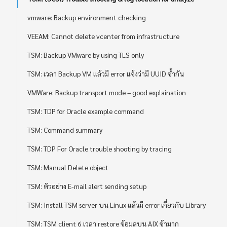
vmware: Backup environment checking
VEEAM: Cannot delete vcenter from infrastructure
TSM: Backup VMware by using TLS only
TSM: เวลา Backup VM แล้วมี error แจ้งว่ามี UUID ซ้ำกัน
VMWare: Backup transport mode – good explaination
TSM: TDP for Oracle example command
TSM: Command summary
TSM: TDP For Oracle trouble shooting by tracing
TSM: Manual Delete object
TSM: ตัวอย่าง E-mail alert sending setup
TSM: Install TSM server บน Linux แล้วมี error เกี่ยวกับ Library
TSM: TSM client 6 เวลา restore ข้อมูลบน AIX ช้ามาก