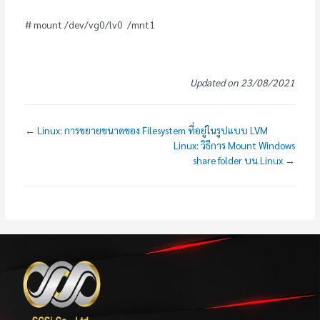
# mount /dev/vg0/lv0 /mnt1
Updated on 23/08/2021
← Linux: การขยายขนาดของ Filesystem ที่อยู่ในรูปแบบ LVM
Linux: วิธีการ Mount Windows
share folder บน Linux →