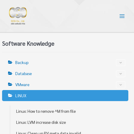
Software Knowledge
Backup
Database
VMware
LINUX
Linux: How to remove ^M from file
Linux: LVM increase disk size
Linux: Clean up PV meta data invalid