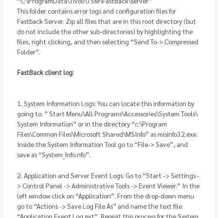
“C:\ProgramData\Tivoli\TSM\FastBack\server”
This folder contains error logs and configuration files for
Fastback Server. Zip all files that are in this root directory (but
do not include the other sub-directories) by highlighting the
files, right clicking, and then selecting “Send To->.Compressed
Folder”.
FastBack client log:
1. System Information Logs: You can locate this information by
going to: ” Start Menu\All Programs\Accessories\System Tools\
System Information” or in the directory “c:\Program
Files\Common Files\Microsoft Shared\MSInfo” as misinfo32.exe.
Inside the System Information Tool go to “File-> Save”, and
save as “System_Info.nfo”.
2. Application and Server Event Logs: Go to “Start -> Settings -
> Control Panel -> Administrative Tools -> Event Viewer.” In the
left window click on “Application”. From the drop-down menu
go to “Actions -> Save Log File As” and name the text file
“Application Event Log.evt”. Repeat this process for the System