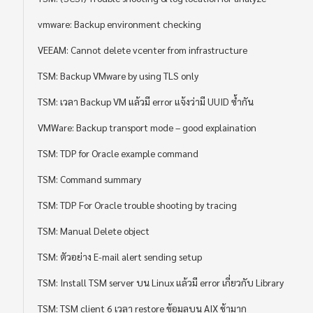
vmware: Backup environment checking
VEEAM: Cannot delete vcenter from infrastructure
TSM: Backup VMware by using TLS only
TSM: เวลา Backup VM แล้วมี error แจ้งว่ามี UUID ซ้ำกัน
VMWare: Backup transport mode – good explaination
TSM: TDP for Oracle example command
TSM: Command summary
TSM: TDP For Oracle trouble shooting by tracing
TSM: Manual Delete object
TSM: ตัวอย่าง E-mail alert sending setup
TSM: Install TSM server บน Linux แล้วมี error เกี่ยวกับ Library
TSM: TSM client 6 เวลา restore ข้อมูลบน AIX ช้ามาก