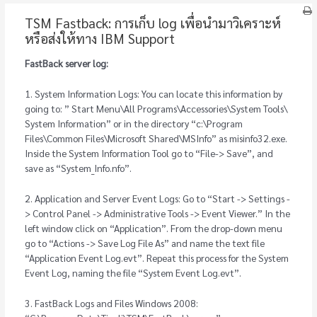
TSM Fastback: การเก็บ log เพื่อนำมาวิเคราะห์
หรือส่งให้ทาง IBM Support
FastBack server log:
1. System Information Logs: You can locate this information by
going to: ” Start Menu\All Programs\Accessories\System Tools\
System Information” or in the directory “c:\Program
Files\Common Files\Microsoft Shared\MSInfo” as misinfo32.exe.
Inside the System Information Tool go to “File-> Save”, and
save as “System_Info.nfo”.
2. Application and Server Event Logs: Go to “Start -> Settings -
> Control Panel -> Administrative Tools -> Event Viewer.” In the
left window click on “Application”. From the drop-down menu
go to “Actions -> Save Log File As” and name the text file
“Application Event Log.evt”. Repeat this process for the System
Event Log, naming the file “System Event Log.evt”.
3. FastBack Logs and Files Windows 2008: